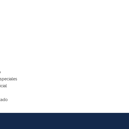
o
speciales
cial
zado